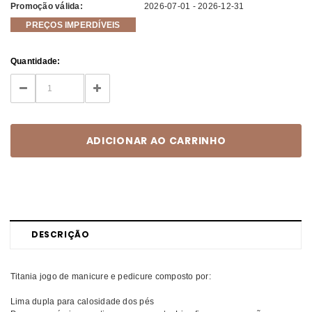
Promoção válida:
2026-07-01 - 2026-12-31
PREÇOS IMPERDÍVEIS
Current
Quantidade:
Stock:
DECREASE
INCREASE
QUANTITY:
QUANTITY:
DESCRIÇÃO
Titania jogo de manicure e pedicure composto por:
Lima dupla para calosidade dos pés