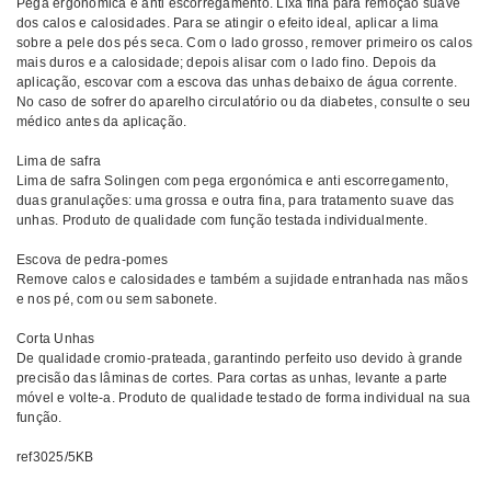
Pega ergonómica e anti escorregamento. Lixa fina para remoção suave
dos calos e calosidades. Para se atingir o efeito ideal, aplicar a lima
sobre a pele dos pés seca. Com o lado grosso, remover primeiro os calos
mais duros e a calosidade; depois alisar com o lado fino. Depois da
aplicação, escovar com a escova das unhas debaixo de água corrente.
No caso de sofrer do aparelho circulatório ou da diabetes, consulte o seu
médico antes da aplicação.
Lima de safra
Lima de safra Solingen com pega ergonómica e anti escorregamento,
duas granulações: uma grossa e outra fina, para tratamento suave das
unhas. Produto de qualidade com função testada individualmente.
Escova de pedra-pomes
Remove calos e calosidades e também a sujidade entranhada nas mãos
e nos pé, com ou sem sabonete.
Corta Unhas
De qualidade cromio-prateada, garantindo perfeito uso devido à grande
precisão das lâminas de cortes. Para cortas as unhas, levante a parte
móvel e volte-a. Produto de qualidade testado de forma individual na sua
função.
ref3025/5KB