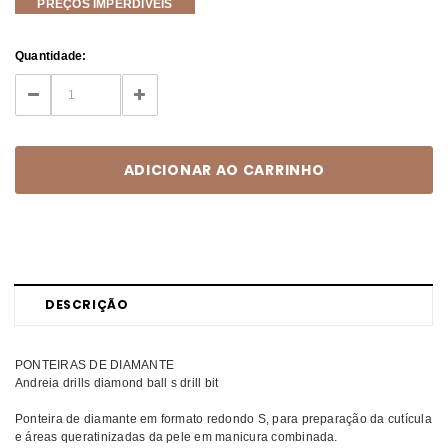
PREÇOS IMPERDÍVEIS
Current
Quantidade:
Stock:
DECREASE
INCREASE
QUANTITY:
QUANTITY:
DESCRIÇÃO
PONTEIRAS DE DIAMANTE
Andreia drills diamond ball s drill bit
Ponteira de diamante em formato redondo S, para preparação da cutícula
e áreas queratinizadas da pele em manicura combinada.