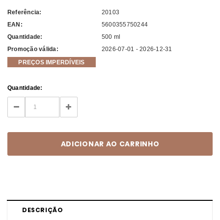
Referência:
20103
EAN:
5600355750244
Quantidade:
500 ml
Promoção válida:
2026-07-01 - 2026-12-31
PREÇOS IMPERDÍVEIS
Current
Quantidade:
Stock:
DECREASE
INCREASE
QUANTITY:
QUANTITY:
DESCRIÇÃO