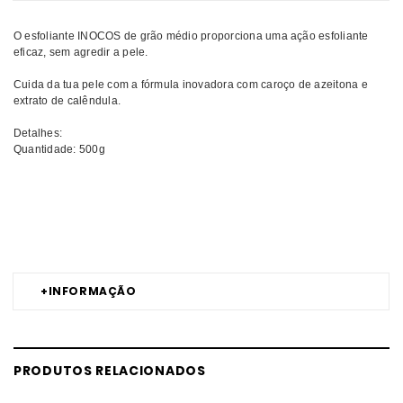
O esfoliante INOCOS de grão médio proporciona uma ação esfoliante
eficaz, sem agredir a pele.
Cuida da tua pele com a fórmula inovadora com caroço de azeitona e
extrato de calêndula.
Detalhes:
Quantidade: 500g
Comprar Esfoliante Cuidados de Corpo INOCOS MELHOR PREÇO |
Comprar INOCOS Esfoliante Cuidados de Corpo MELHOR PREÇO |
Esfoliante INOCOS Cuidados de Corpo MELHOR PREÇO
+
INFORMAÇÃO
PRODUTOS RELACIONADOS