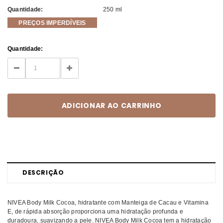
Quantidade:
250 ml
PREÇOS IMPERDÍVEIS
Current
Quantidade:
Stock:
DECREASE
INCREASE
QUANTITY:
QUANTITY:
DESCRIÇÃO
NIVEA Body Milk Cocoa, hidratante com Manteiga de Cacau e Vitamina
E, de rápida absorção proporciona uma hidratação profunda e
duradoura, suavizando a pele. NIVEA Body Milk Cocoa tem a hidratação