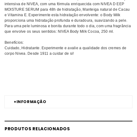
intensiva de NIVEA, com uma fórmula enriquecida com NIVEA D EEP
MOISTURE SERUM para 48h de hidratação, Manteiga natural de Cacau
e Vitamina E. Experimente esta hidratação envolvente: o Body Milk
proporciona uma hidratação profunda e duradoura, suavizando a pele.
Para uma pele luminosa e bonita durante todo o dia, com uma fragrância
que envolve os seus sentidos: NIVEA Body Milk Cocoa, 250 ml.
Benefícios:
Cuidado, Hidratante. Experimente e avalie a qualidade dos cremes de
corpo Nivea. Desde 1911 a cuidar de si!
Comprar Creme corporal Leite Corporal NIVEA MELHOR PREÇO |
Comprar NIVEA Creme corporal Leite Corporal MELHOR PREÇO | Creme
corporal NIVEA Leite Corporal MELHOR PREÇO
+
INFORMAÇÃO
PRODUTOS RELACIONADOS