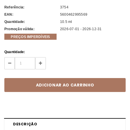
Referência:
3754
EAN:
5600462995569
Quantidade:
10.5 ml
Promoção válida:
2026-07-01 - 2026-12-31
PREÇOS IMPERDÍVEIS
Current
Quantidade:
Stock:
DECREASE
INCREASE
QUANTITY:
QUANTITY:
DESCRIÇÃO