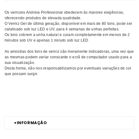
Os vernizes Andreia Professional obedecem às maiores exigências,
oferecendo produtos de elevada qualidade.
O Verniz Gel de última geração, disponível em mais de 80 tons, pode ser
catalisado sob luz LED e UV, para 4 semanas de unhas perfeitas.
Os tons cobrem a unha natural e curam completamente em menos de 2
minutos sob UV e apenas 1 minuto sob luz LED.
As amostras dos tons de verniz são meramente indicadoras, uma vez que
as mesmas podem variar consoante o ecrã de computador usado para a
sua visualização.
Desta forma, não nos responsabilizamos por eventuais variações de cor
que possam surgir.
Comprar Verniz gel Os tons eternos ANDREIA MELHOR PREÇO |
Comprar ANDREIA Verniz gel Os tons eternos MELHOR PREÇO | Verniz
gel ANDREIA Os tons eternos MELHOR PREÇO
+
INFORMAÇÃO