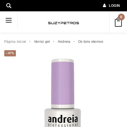
LOGIN
0
Página inicial
Verniz gel
Andreia
Os tons eternos
-41%