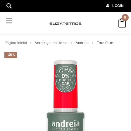
LOGIN
0
Página inicial
Verniz gel no Hema
Andreia
True Pure
-35%