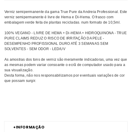
Verniz semipermanente da gama True Pure da Andreia Professional. Este
verniz semipermanente é livre de Hema e Di-Hema. O frasco com
embalagem verde feita de plantas recicladas. num formato de 10,5ml.
100% VEGANO - LIVRE DE HEMA + Di-HEMA + HIDROQUINONA - TRUE
PURE CLAIMS REDUZ O RISCO DE IRRITAÇÃO DA PELE -
DESEMPENHO PROFISSIONAL DURO ATÉ 3 SEMANAS SEM
SOLVENTES - SEM ODOR - LED/UV
As amostras dos tons de verniz são meramente indicadoras, uma vez que
as mesmas podem variar consoante o ecrã de computador usado para a
sua visualização.
Desta forma, não nos responsabilizamos por eventuais variações de cor
que possam surgir.
Comprar Verniz gel no Hema True Pure ANDREIA MELHOR PREÇO |
Comprar ANDREIA Verniz gel no Hema True Pure MELHOR PREÇO |
Verniz gel no Hema ANDREIA True Pure MELHOR PREÇO
+
INFORMAÇÃO