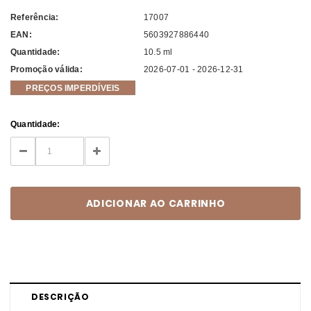
Referência:
17007
EAN:
5603927886440
Quantidade:
10.5 ml
Promoção válida:
2026-07-01 - 2026-12-31
PREÇOS IMPERDÍVEIS
Current
Quantidade:
Stock:
DECREASE
INCREASE
QUANTITY:
QUANTITY:
DESCRIÇÃO