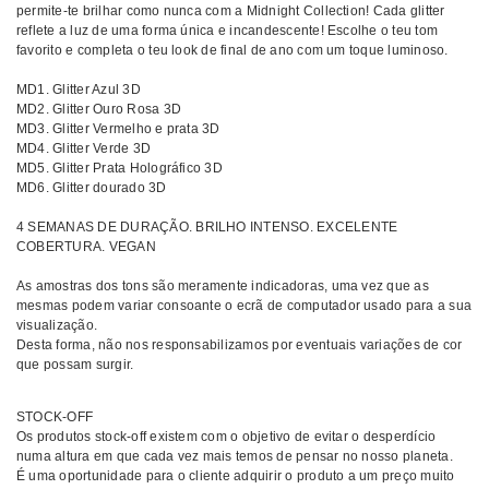
permite-te brilhar como nunca com a Midnight Collection! Cada glitter
reflete a luz de uma forma única e incandescente! Escolhe o teu tom
favorito e completa o teu look de final de ano com um toque luminoso.
MD1. Glitter Azul 3D
MD2. Glitter Ouro Rosa 3D
MD3. Glitter Vermelho e prata 3D
MD4. Glitter Verde 3D
MD5. Glitter Prata Holográfico 3D
MD6. Glitter dourado 3D
4 SEMANAS DE DURAÇÃO. BRILHO INTENSO. EXCELENTE
COBERTURA. VEGAN
As amostras dos tons são meramente indicadoras, uma vez que as
mesmas podem variar consoante o ecrã de computador usado para a sua
visualização.
Desta forma, não nos responsabilizamos por eventuais variações de cor
que possam surgir.
STOCK-OFF
Os produtos stock-off existem com o objetivo de evitar o desperdício
numa altura em que cada vez mais temos de pensar no nosso planeta.
É uma oportunidade para o cliente adquirir o produto a um preço muito