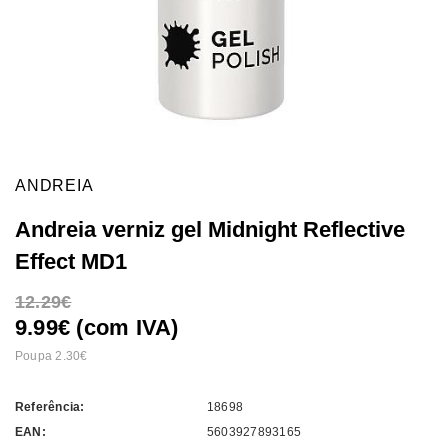
ANDREIA
Andreia verniz gel Midnight Reflective
Effect MD1
12.29
9.99€ (com IVA)
Poupa 2.30
Referência:
18698
EAN:
5603927893165