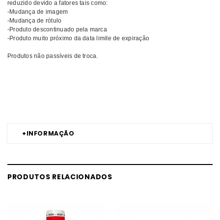
reduzido devido a fatores tais como:
-Mudança de imagem
-Mudança de rótulo
-Produto descontinuado pela marca
-Produto muito próximo da data limite de expiração
Produtos não passíveis de troca.
Comprar Verniz gel Midnight Reflective Effect ANDREIA MELHOR PREÇO
| Comprar ANDREIA Verniz gel Midnight Reflective Effect MELHOR
PREÇO | Verniz gel ANDREIA Midnight Reflective Effect MELHOR PREÇO
+
INFORMAÇÃO
PRODUTOS RELACIONADOS