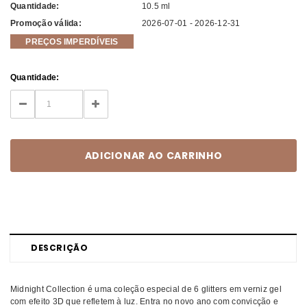
Quantidade:
10.5 ml
Promoção válida:
2026-07-01 - 2026-12-31
PREÇOS IMPERDÍVEIS
Current
Quantidade:
Stock:
DECREASE
INCREASE
QUANTITY:
QUANTITY:
DESCRIÇÃO
Midnight Collection é uma coleção especial de 6 glitters em verniz gel
com efeito 3D que refletem à luz. Entra no novo ano com convicção e