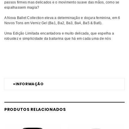
passos firmes mas delicados e o movimento suave das mãos, como se
espalhassem magia?
A Nova Ballet Collection eleva a determinação e doçura feminina, em 6
Novos Tons em Verniz Gel (Ba1, Ba2, Ba3, Ba4, Ba5 & Ba6).
Uma Edição Limitada encantadora e muito delicada, que espelha a
robustez e simplicidade da bailarina que há em cada uma de nós
Comprar Coleções Verniz Gel Ballet ANDREIA MELHOR PREÇO |
Comprar ANDREIA Coleções Verniz Gel Ballet MELHOR PREÇO |
Coleções Verniz Gel ANDREIA Ballet MELHOR PREÇO
+
INFORMAÇÃO
PRODUTOS RELACIONADOS