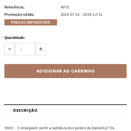
Referência:
4970
Promoção válida:
2026-07-01 - 2026-12-31
PREÇOS IMPERDÍVEIS
Current
Quantidade:
Stock:
DECREASE
INCREASE
QUANTITY:
QUANTITY:
DESCRIÇÃO
Shhh… Conseguem sentir a subtileza dos gestos da bailarina? Os