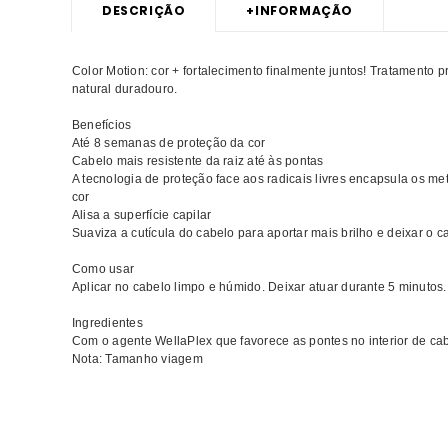
DESCRIÇÃO
+
INFORMAÇÃO
Color Motion: cor + fortalecimento finalmente juntos! Tratamento pr
natural duradouro.
Benefícios
Até 8 semanas de proteção da cor
Cabelo mais resistente da raiz até às pontas
A tecnologia de proteção face aos radicais livres encapsula os me
cor
Alisa a superfície capilar
Suaviza a cutícula do cabelo para aportar mais brilho e deixar o ca
Como usar
Aplicar no cabelo limpo e húmido. Deixar atuar durante 5 minutos
Ingredientes
Com o agente WellaPlex que favorece as pontes no interior de cab
Nota: Tamanho viagem
Comprar Máscaras capilares Color Motion WELLA MELHOR PREÇ
capilares WELLA Color Motion MELHOR PREÇO