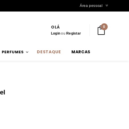
Trabalhamos com stock verdadeiro
Área pessoal
OLÁ
0
Login
ou
Registar
DESTAQUE
MARCAS
PERFUMES
el