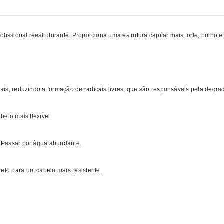
ofissional reestruturante. Proporciona uma estrutura capilar mais forte, brilho 
tais, reduzindo a formação de radicais livres, que são responsáveis pela degr
belo mais flexível
. Passar por água abundante.
elo para um cabelo mais resistente.
O | Comprar WELLA Máscaras capilares Color Motion MELHOR PREÇO | Más