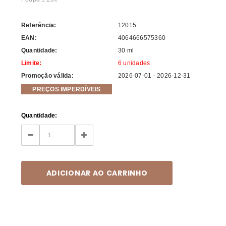
Referência:
12015
EAN:
4064666575360
Quantidade:
30 ml
Limite:
6 unidades
Promoção válida:
2026-07-01 - 2026-12-31
PREÇOS IMPERDÍVEIS
Current
Quantidade:
Stock:
DECREASE
INCREASE
QUANTITY:
QUANTITY: