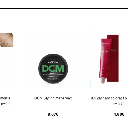
mmonia
DCM Styling matte wax
Ian Zachary coloração
 nº 9.0
nº 8.73
8.07
4.60