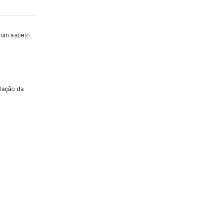
e um aspeto
adação da
caras