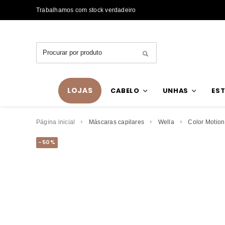
Trabalhamos com stock verdadeiro
LOJAS
CABELO
UNHAS
EST
Página inicial
Máscaras capilares
Wella
Color Motion
-50%