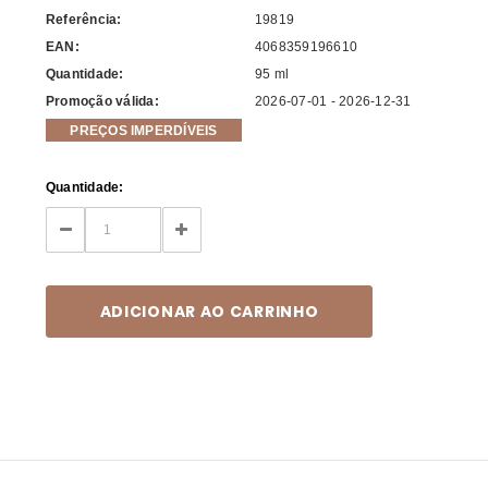
Referência:
19819
EAN:
4068359196610
Quantidade:
95 ml
Promoção válida:
2026-07-01 - 2026-12-31
PREÇOS IMPERDÍVEIS
Current
Quantidade:
Stock:
DECREASE
INCREASE
QUANTITY:
QUANTITY: