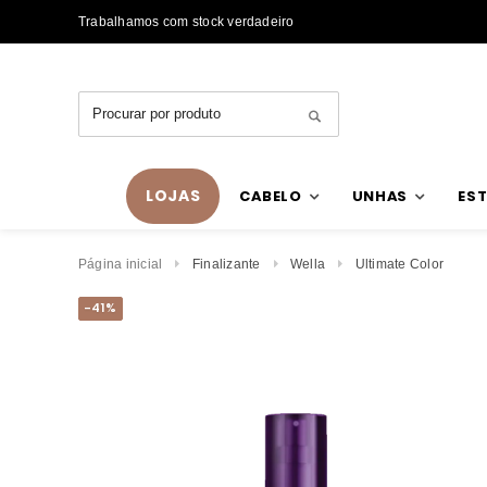
Trabalhamos com stock verdadeiro
LOJAS
CABELO
UNHAS
EST
Página inicial
Finalizante
Wella
Ultimate Color
-41%