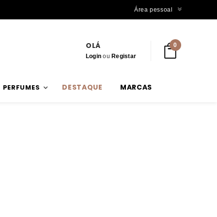
Trabalhamos com stock verdadeiro
Área pessoal
OLÁ
0
Login
ou
Registar
DESTAQUE
MARCAS
PERFUMES