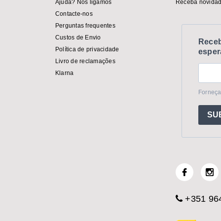
Ajuda? Nós ligamos
Receba novidad
Contacte-nos
Perguntas frequentes
Custos de Envio
Receb
Política de privacidade
esper
Livro de reclamações
Klarna
Forneça
SU
+351 964