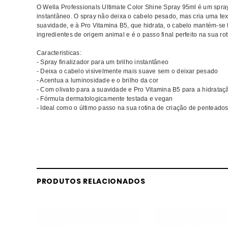
O Wella Professionals Ultimate Color Shine Spray 95ml é um spra
instantâneo. O spray não deixa o cabelo pesado, mas cria uma text
suavidade, e à Pro Vitamina B5, que hidrata, o cabelo mantém-se f
ingredientes de origem animal e é o passo final perfeito na sua ro
Caracteristicas:
- Spray finalizador para um brilho instantâneo
- Deixa o cabelo visivelmente mais suave sem o deixar pesado
- Acentua a luminosidade e o brilho da cor
- Com olivato para a suavidade e Pro Vitamina B5 para a hidrataç
- Fórmula dermatologicamente testada e vegan
- Ideal como o último passo na sua rotina de criação de penteado
Comprar Finalizante Ultimate Color WELLA MELHOR PREÇO | Com
Color MELHOR PREÇO
PRODUTOS RELACIONADOS