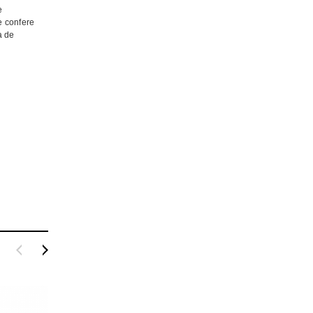
e
e confere
a de
Ultimate