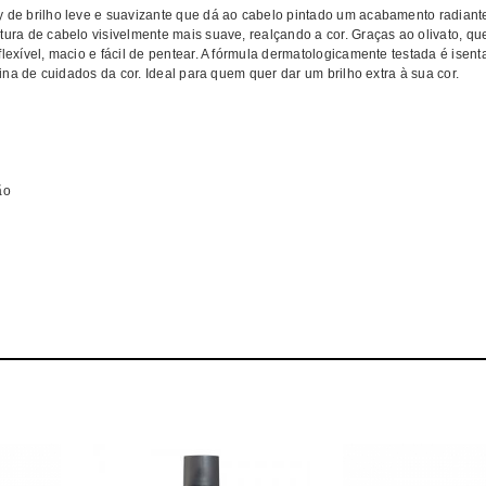
y de brilho leve e suavizante que dá ao cabelo pintado um acabamento radiant
ura de cabelo visivelmente mais suave, realçando a cor. Graças ao olivato, qu
lexível, macio e fácil de pentear. A fórmula dermatologicamente testada é isent
tina de cuidados da cor. Ideal para quem quer dar um brilho extra à sua cor.
ão
s
prar WELLA Finalizante Ultimate Color MELHOR PREÇO | Finalizante WELLA 