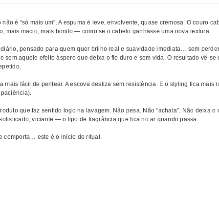
 não é “só mais um”. A espuma é leve, envolvente, quase cremosa. O couro cab
ado, mais macio, mais bonito — como se o cabelo ganhasse uma nova textura.
 diário, pensado para quem quer brilho real e suavidade imediata… sem perde
sem aquele efeito áspero que deixa o fio duro e sem vida. O resultado vê-se 
epetido.
 mais fácil de pentear. A escova desliza sem resistência. E o styling fica mais
 paciência).
produto que faz sentido logo na lavagem. Não pesa. Não “achata”. Não deixa o
ofisticado, viciante — o tipo de fragrância que fica no ar quando passa.
comporta… este é o início do ritual.