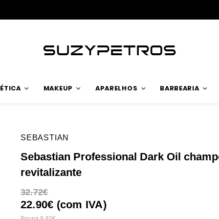
Envios rápidos
ÉTICA
MAKEUP
APARELHOS
BARBEARIA
SEBASTIAN
Sebastian Professional Dark Oil cham
revitalizante
32.72
22.90€ (com IVA)
Poupa 9.82