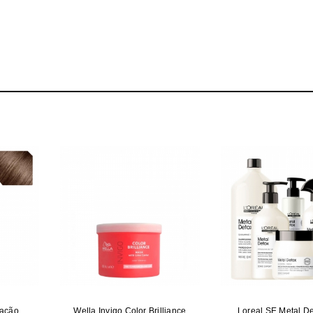
rar SEBASTIAN Champôs Dark Oil MELHOR PREÇO | Champôs SEBASTIAN Da
ração
Wella Invigo Color Brilliance
Loreal SE Metal Det