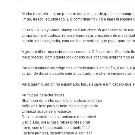
Molha o cabelo… e, no primeiro contacto, sente que este shampoo
limpo, fresco, equilibrado. E o comprimento? Fica mais disciplin
O Dark Oil Silky Shine Shampoo é um champô profissional de uso
Limpa com delicadeza, remove impurezas e excesso de oleosidade 
cabelo luminoso, solto, com um toque sedoso que pede para ser r
A grande diferença está no acabamento. O frizz baixa. O cabelo fica
mais preciso, com aquele look polido que costuma exigir tempo (e
Para consumidoras exigentes e profissionais em salão, é aquele 
corpo. Só deixa o cabelo com ar cuidado… e cheiro inesquecível, s
Para quem quer brilho espelhado, toque suave e um cabelo que se 
Principais características
Shampoo de brilho com efeito sedoso imediato
Ação anti-frizz para cabelo mais disciplinado
Limpeza suave sem ressecar
Deixa o cabelo macio, luminoso e maleável
Uso diário, ideal para rotina profissional
Leve, sem efeito pesado ou cabelo “flat”
Facilita pentear, desembaraçar e estilizar