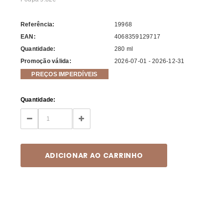
Referência:
19968
EAN:
4068359129717
Quantidade:
280 ml
Promoção válida:
2026-07-01 - 2026-12-31
PREÇOS IMPERDÍVEIS
Current
Quantidade:
Stock:
DECREASE
INCREASE
QUANTITY:
QUANTITY: