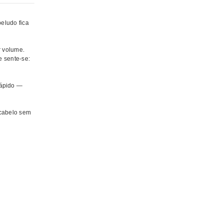
eludo fica
r volume.
e sente-se:
 rápido —
 cabelo sem