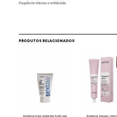
Fragrância intensa e sofisticada
Comprar Champôs Dark Oil SEBASTIAN MELHOR PREÇO | Comp
MELHOR PREÇO
PRODUTOS RELACIONADOS
Andreia hair extreme hold gel
Andreia Vegan colo