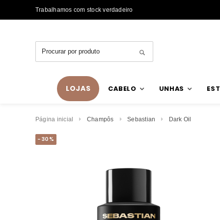
Trabalhamos com stock verdadeiro
LOJAS
CABELO
UNHAS
EST
Página inicial
Champôs
Sebastian
Dark Oil
-30%