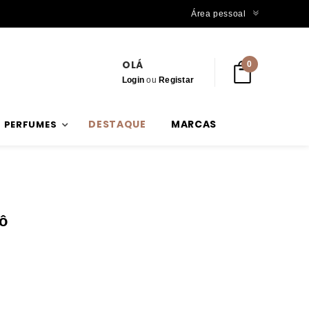
Trabalhamos com stock verdadeiro
Área pessoal
OLÁ
0
Login
ou
Registar
DESTAQUE
MARCAS
PERFUMES
pô