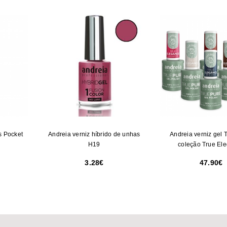
s Pocket
Andreia verniz híbrido de unhas
Andreia verniz gel 
H19
coleção True El
3.28
47.90