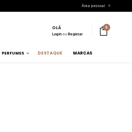
Trabalhamos com stock verdadeiro
Área pessoal
OLÁ
0
Login
ou
Registar
DESTAQUE
MARCAS
PERFUMES