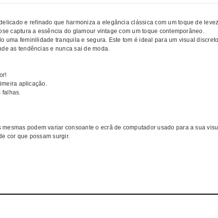
licado e refinado que harmoniza a elegância clássica com um toque de leve
 Rose captura a essência do glamour vintage com um toque contemporâneo.
 uma feminilidade tranquila e segura. Este tom é ideal para um visual discret
nde as tendências e nunca sai de moda.
or!
rimeira aplicação.
 falhas.
s mesmas podem variar consoante o ecrã de computador usado para a sua visu
de cor que possam surgir.
Comprar RICKIPARODI Verniz gel Glam Muse MELHOR PREÇO | Verniz gel R