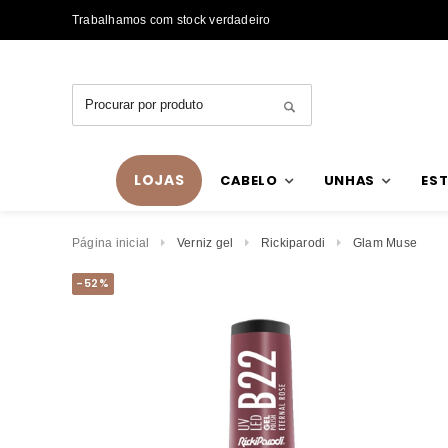
Trabalhamos com stock verdadeiro
LOJAS
CABELO
UNHAS
EST
Página inicial
Verniz gel
Rickiparodi
Glam Muse
-52%