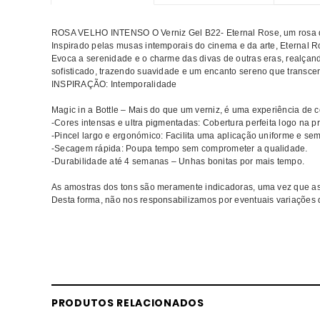
ROSA VELHO INTENSO O Verniz Gel B22- Eternal Rose, um rosa de
Inspirado pelas musas intemporais do cinema e da arte, Eternal
Evoca a serenidade e o charme das divas de outras eras, realçando
sofisticado, trazendo suavidade e um encanto sereno que transce
INSPIRAÇÃO: Intemporalidade
Magic in a Bottle – Mais do que um verniz, é uma experiência de c
-Cores intensas e ultra pigmentadas: Cobertura perfeita logo na p
-Pincel largo e ergonómico: Facilita uma aplicação uniforme e sem
-Secagem rápida: Poupa tempo sem comprometer a qualidade.
-Durabilidade até 4 semanas – Unhas bonitas por mais tempo.
As amostras dos tons são meramente indicadoras, uma vez que a
Desta forma, não nos responsabilizamos por eventuais variações 
Comprar Verniz gel Glam Muse RICKIPARODI MELHOR PREÇO | 
Glam Muse MELHOR PREÇO
PRODUTOS RELACIONADOS