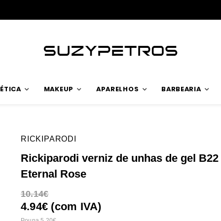
Envios rápidos
ÉTICA
MAKEUP
APARELHOS
BARBEARIA
RICKIPARODI
Rickiparodi verniz de unhas de gel B22
Eternal Rose
10.14
4.94€ (com IVA)
Poupa 5.20