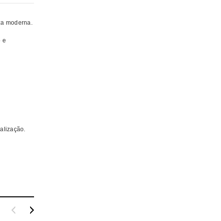
za moderna.
o e
alização.
ICKIPARODI