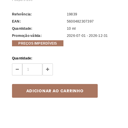
Referência:
19839
EAN:
5600482307397
Quantidade:
10 ml
Promoção válida:
2026-07-01 - 2026-12-31
PREÇOS IMPERDÍVEIS
Current
Quantidade:
Stock:
DECREASE
INCREASE
QUANTITY:
QUANTITY: