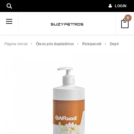
LOGIN
0
Página inicial
Óleos pós depilatórios
Rickiparodi
Depil