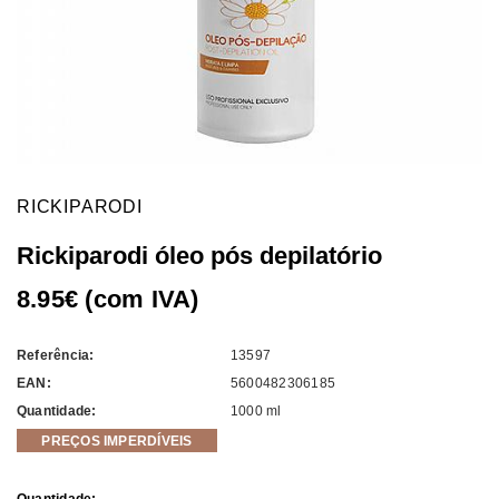
RICKIPARODI
Rickiparodi óleo pós depilatório
8.95€ (com IVA)
Referência:
13597
EAN:
5600482306185
Quantidade:
1000 ml
PREÇOS IMPERDÍVEIS
Current
Quantidade: