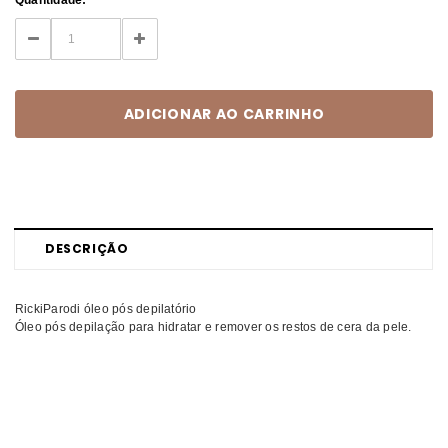
Stock:
DECREASE
INCREASE
QUANTITY:
QUANTITY:
DESCRIÇÃO
RickiParodi óleo pós depilatório
Óleo pós depilação para hidratar e remover os restos de cera da pele.
Comprar Óleos pós depilatórios Depil RICKIPARODI MELHOR PREÇO |
Comprar RICKIPARODI Óleos pós depilatórios Depil MELHOR PREÇO |
Óleos pós depilatórios RICKIPARODI Depil MELHOR PREÇO