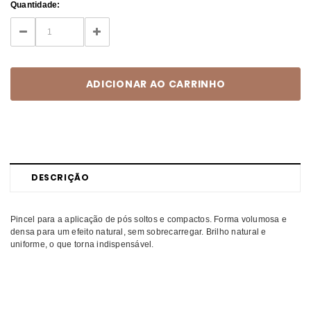
Current
Quantidade:
Stock:
DECREASE
INCREASE
QUANTITY:
QUANTITY:
DESCRIÇÃO
Pincel para a aplicação de pós soltos e compactos. Forma volumosa e
densa para um efeito natural, sem sobrecarregar. Brilho natural e
uniforme, o que torna indispensável.
Comprar Pincéis de gel Acessórios LOOKIMPORT MELHOR PREÇO |
Comprar LOOKIMPORT Pincéis de gel Acessórios MELHOR PREÇO |
Pincéis de gel LOOKIMPORT Acessórios MELHOR PREÇO