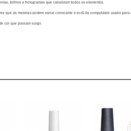
pérolas, brilhos e hologramas que canalizam todos os elementos.
 vez que as mesmas podem variar consoante o ecrã de computador usado para 
de cor que possam surgir.
r OPI Verniz Big Zodiac Energy MELHOR PREÇO | Verniz OPI Big Zodiac En