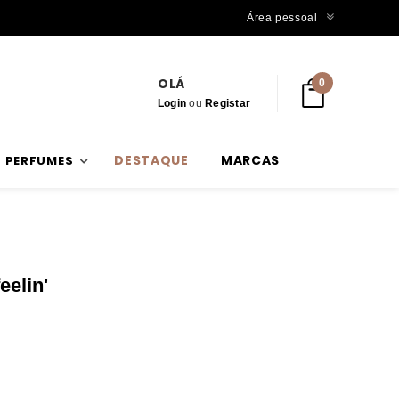
Trabalhamos com stock verdadeiro
Área pessoal
OLÁ
0
Login
ou
Registar
DESTAQUE
MARCAS
PERFUMES
eelin'