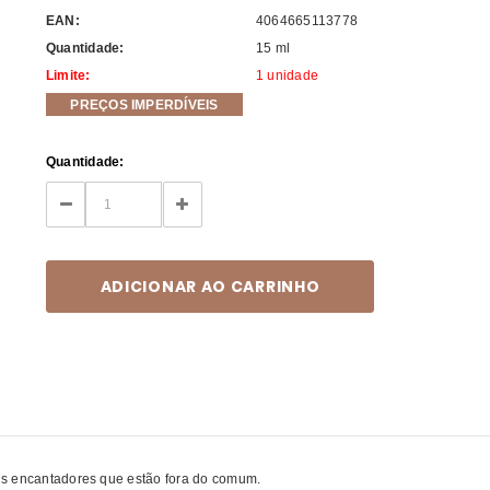
EAN:
4064665113778
Quantidade:
15 ml
Limite:
1 unidade
PREÇOS IMPERDÍVEIS
Current
Quantidade:
Stock:
DECREASE
INCREASE
QUANTITY:
QUANTITY:
ns encantadores que estão fora do comum.