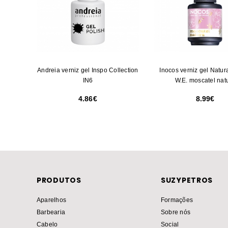
Andreia verniz gel Inspo Collection
Inocos verniz gel Natur
IN6
W.E. moscatel nat
4.86
8.99
PRODUTOS
SUZYPETROS
Aparelhos
Formações
Barbearia
Sobre nós
Cabelo
Social