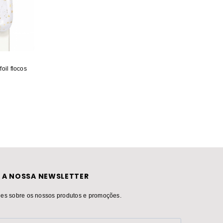
foil flocos
Inocos Like Gel verniz de unhas
Andreia verniz gel 
efeito gel alive turquesa
1.80
5.4
 A NOSSA NEWSLETTER
es sobre os nossos produtos e promoções.