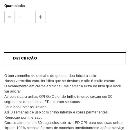
Current
Quantidade:
Stock:
DECREASE
INCREASE
QUANTITY:
QUANTITY:
DESCRIÇÃO
O tom vermelho do esmalte de gel que deu início a tudo.
Nosso vermelho característico que se destaca e não é muito escuro.
O acabamento em creme adiciona uma camada extra de luxo que você
vai adorar.
As cores para unhas OPI GelColor de brilho intenso secam em 30
segundos sob uma luz LED e duram semanas.
Feito nos Estados Unidos.
Até 3 semanas de uso com brilho intenso e cores permanentes.
Remoção por imersão.
Cura totalmente em 30 segundos sob luz LED OPI, para que suas unhas
fiquem 100% secas e à prova de manchas imediatamente após o serviço