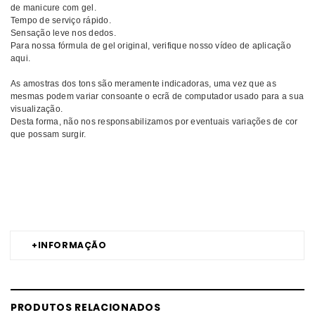
de manicure com gel.
Tempo de serviço rápido.
Sensação leve nos dedos.
Para nossa fórmula de gel original, verifique nosso vídeo de aplicação
aqui.
As amostras dos tons são meramente indicadoras, uma vez que as
mesmas podem variar consoante o ecrã de computador usado para a sua
visualização.
Desta forma, não nos responsabilizamos por eventuais variações de cor
que possam surgir.
Comprar Verniz gel Gel Color OPI MELHOR PREÇO | Comprar OPI Verniz
gel Gel Color MELHOR PREÇO | Verniz gel OPI Gel Color MELHOR
PREÇO
+
INFORMAÇÃO
PRODUTOS RELACIONADOS