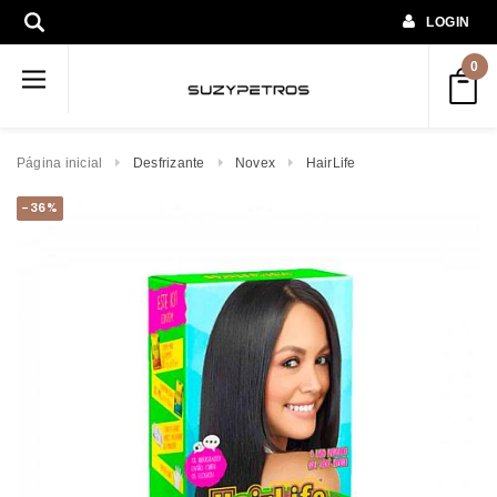
LOGIN
0
Página inicial
Desfrizante
Novex
HairLife
-36%