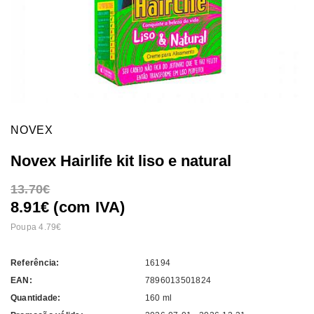
NOVEX
Novex Hairlife kit liso e natural
13.70
8.91€ (com IVA)
Poupa 4.79
Referência:
16194
EAN:
7896013501824
Quantidade:
160 ml