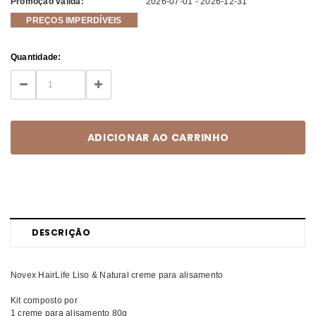
Promoção válida:
2026-07-01 - 2026-12-31
PREÇOS IMPERDÍVEIS
Current
Quantidade:
Stock:
DECREASE
INCREASE
QUANTITY:
QUANTITY:
DESCRIÇÃO
Novex HairLife Liso & Natural creme para alisamento
Kit composto por
1 creme para alisamento 80g