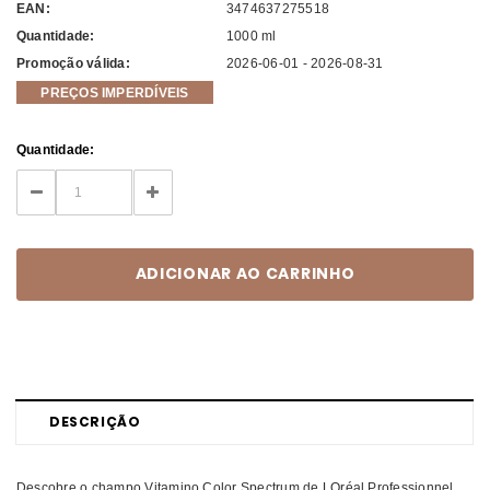
EAN:
3474637275518
Quantidade:
1000 ml
Promoção válida:
2026-06-01 - 2026-08-31
PREÇOS IMPERDÍVEIS
Current
Quantidade:
Stock:
DECREASE
INCREASE
QUANTITY:
QUANTITY:
DESCRIÇÃO
Descobre o champo Vitamino Color Spectrum de LOréal Professionnel.