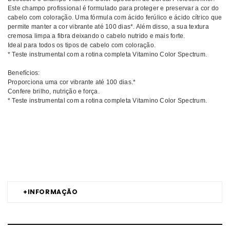
Este champo profissional é formulado para proteger e preservar a cor do
cabelo com coloração. Uma fórmula com ácido ferúlico e ácido cítrico que
permite manter a cor vibrante até 100 dias*. Além disso, a sua textura
cremosa limpa a fibra deixando o cabelo nutrido e mais forte.
Ideal para todos os tipos de cabelo com coloração.
* Teste instrumental com a rotina completa Vitamino Color Spectrum.
Benefícios:
Proporciona uma cor vibrante até 100 dias.*
Confere brilho, nutrição e força.
* Teste instrumental com a rotina completa Vitamino Color Spectrum.
Comprar Champôs Vitamino Color Spectrum LOREAL PROFESSIONAL
MELHOR PREÇO | Comprar LOREAL PROFESSIONAL Champôs
Vitamino Color Spectrum MELHOR PREÇO | Champôs LOREAL
PROFESSIONAL Vitamino Color Spectrum MELHOR PREÇO
+
INFORMAÇÃO