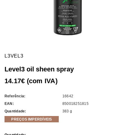
L3VEL3
Level3 oil sheen spray
14.17€ (com IVA)
Referência:
16642
EAN:
850018251815
Quantidade:
383 g
PREÇOS IMPERDÍVEIS
Current
Quantidade: