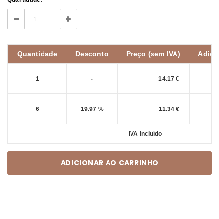
Stock:
DECREASE
INCREASE
QUANTITY:
QUANTITY:
Quantidade
Desconto
Preço (sem IVA)
Adici
1
-
14.17
6
19.97 %
11.34
IVA incluído