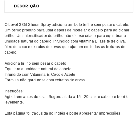
DESCRIÇÃO
O Level 3 Oil Sheen Spray adiciona um belo brilho sem pesar o cabelo.
Um ótimo produto para usar depois de modelar o cabelo para adicionar
brilho. Um intensificador de brilho não oleoso criado para equilibrar a
umidade natural do cabelo. Infundido com vitamina E, azeite de oliva,
óleo de coco e extratos de ervas que ajudam em todas as texturas de
cabelo.
Adiciona brilho sem pesar o cabelo
Equilibra a umidade natural do cabelo
Infundido com Vitamina E, Coco e Azeite
Fórmula não gordurosa com extratos de ervas
Instruções:
Agite bem antes de usar. Segure a lata a 15 - 20 cm do cabelo e borrife
levemente.
Esta página foi traduzida do inglês e pode apresentar imprecisões.
Comprar Finalizante LEVEL3 L3VEL3 MELHOR PREÇO | Comprar
L3VEL3 Finalizante LEVEL3 MELHOR PREÇO | Finalizante L3VEL3