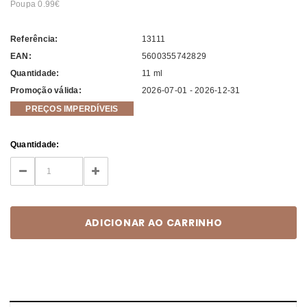
Poupa 0.99
Referência:
13111
EAN:
5600355742829
Quantidade:
11 ml
Promoção válida:
2026-07-01 - 2026-12-31
PREÇOS IMPERDÍVEIS
Current
Quantidade:
Stock:
DECREASE
INCREASE
QUANTITY:
QUANTITY: