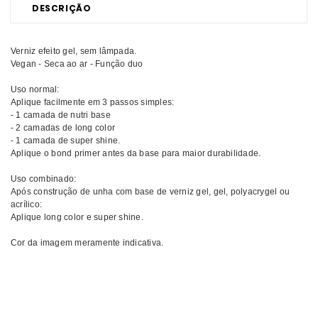
DESCRIÇÃO
Verniz efeito gel, sem lâmpada.
Vegan - Seca ao ar - Função duo
Uso normal:
Aplique facilmente em 3 passos simples:
- 1 camada de nutri base
- 2 camadas de long color
- 1 camada de super shine.
Aplique o bond primer antes da base para maior durabilidade.
Uso combinado:
Após construção de unha com base de verniz gel, gel, polyacrygel ou
acrílico:
Aplique long color e super shine.
Cor da imagem meramente indicativa.
Comprar Verniz híbrido Like Gel INOCOS MELHOR PREÇO | Comprar
INOCOS Verniz híbrido Like Gel MELHOR PREÇO | Verniz híbrido
INOCOS Like Gel MELHOR PREÇO