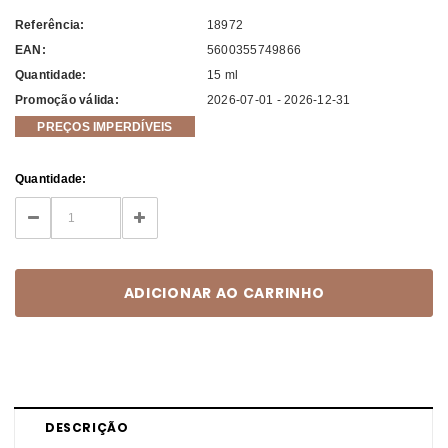
Referência:
18972
EAN:
5600355749866
Quantidade:
15 ml
Promoção válida:
2026-07-01 - 2026-12-31
PREÇOS IMPERDÍVEIS
Current
Quantidade:
Stock:
DECREASE
INCREASE
QUANTITY:
QUANTITY:
DESCRIÇÃO