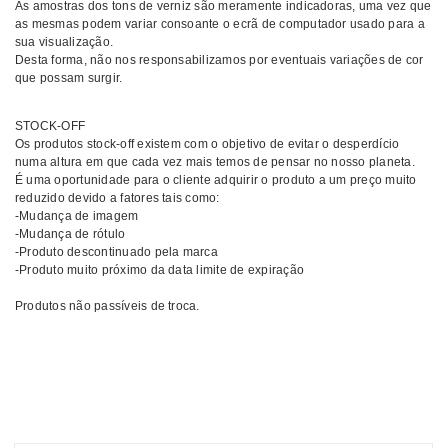
As amostras dos tons de verniz são meramente indicadoras, uma vez que
as mesmas podem variar consoante o ecrã de computador usado para a
sua visualização.
Desta forma, não nos responsabilizamos por eventuais variações de cor
que possam surgir.
STOCK-OFF
Os produtos stock-off existem com o objetivo de evitar o desperdício
numa altura em que cada vez mais temos de pensar no nosso planeta.
É uma oportunidade para o cliente adquirir o produto a um preço muito
reduzido devido a fatores tais como:
-Mudança de imagem
-Mudança de rótulo
-Produto descontinuado pela marca
-Produto muito próximo da data limite de expiração
Produtos não passíveis de troca.
Comprar Verniz gel Marias INOCOS MELHOR PREÇO | Comprar INOCOS
Verniz gel Marias MELHOR PREÇO | Verniz gel INOCOS Marias
MELHOR PREÇO