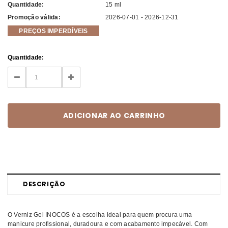
Quantidade:
15 ml
Promoção válida:
2026-07-01 - 2026-12-31
PREÇOS IMPERDÍVEIS
Current
Quantidade:
Stock:
DECREASE
INCREASE
QUANTITY:
QUANTITY:
DESCRIÇÃO
O Verniz Gel INOCOS é a escolha ideal para quem procura uma
manicure profissional, duradoura e com acabamento impecável. Com