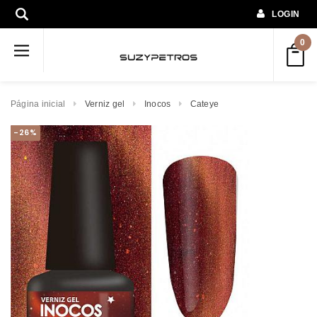
LOGIN
0
Página inicial
Verniz gel
Inocos
Cateye
-26%