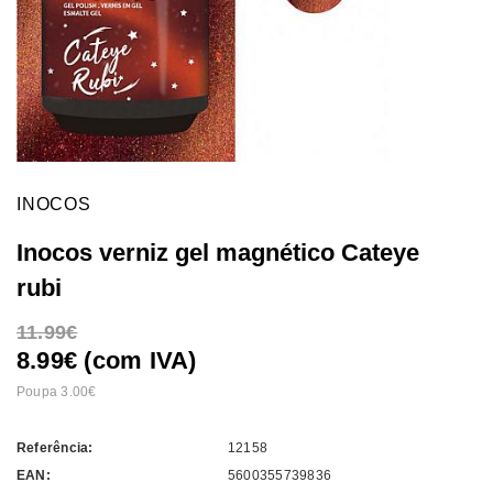
INOCOS
Inocos verniz gel magnético Cateye
rubi
11.99
8.99€ (com IVA)
Poupa 3.00
Referência:
12158
EAN:
5600355739836