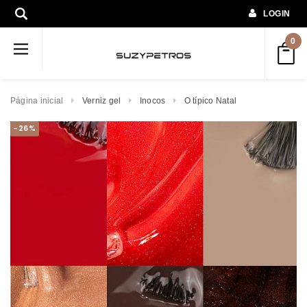
LOGIN
0
Página inicial
Verniz gel
Inocos
O típico Natal
-26%