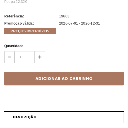
Poupa 22.32
Referência:
19603
Promoção válida:
2026-07-01 - 2026-12-31
PREÇOS IMPERDÍVEIS
Current
Quantidade:
Stock:
DECREASE
INCREASE
QUANTITY:
QUANTITY:
DESCRIÇÃO