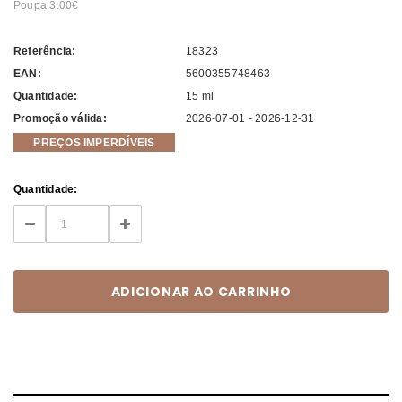
Poupa 3.00
Referência:
18323
EAN:
5600355748463
Quantidade:
15 ml
Promoção válida:
2026-07-01 - 2026-12-31
PREÇOS IMPERDÍVEIS
Current
Quantidade:
Stock:
DECREASE
INCREASE
QUANTITY:
QUANTITY: