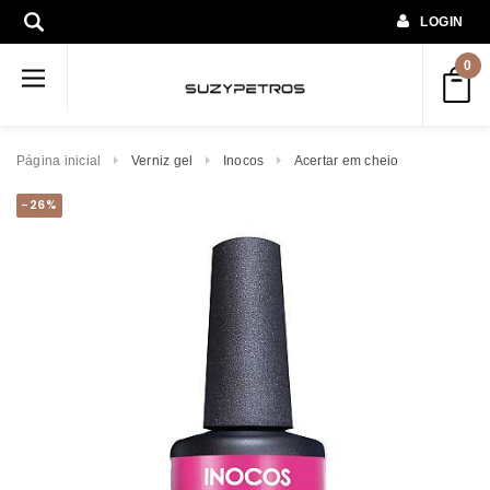
LOGIN
0
Página inicial
Verniz gel
Inocos
Acertar em cheio
-26%