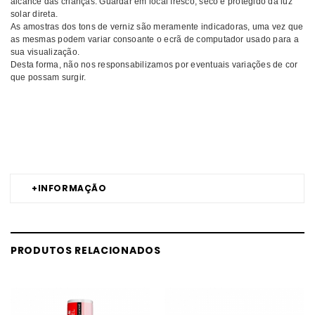
alcance das crianças. Guardar em local fresco, seco e protegido da luz
solar direta.
As amostras dos tons de verniz são meramente indicadoras, uma vez que
as mesmas podem variar consoante o ecrã de computador usado para a
sua visualização.
Desta forma, não nos responsabilizamos por eventuais variações de cor
que possam surgir.
Comprar Verniz gel Acertar em cheio INOCOS MELHOR PREÇO |
Comprar INOCOS Verniz gel Acertar em cheio MELHOR PREÇO | Verniz
gel INOCOS Acertar em cheio MELHOR PREÇO
+
INFORMAÇÃO
PRODUTOS RELACIONADOS