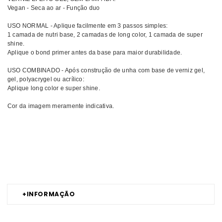
Vegan - Seca ao ar - Função duo
USO NORMAL - Aplique facilmente em 3 passos simples:
1 camada de nutri base, 2 camadas de long color, 1 camada de super
shine.
Aplique o bond primer antes da base para maior durabilidade.
USO COMBINADO - Após construção de unha com base de verniz gel,
gel, polyacrygel ou acrílico:
Aplique long color e super shine.
Cor da imagem meramente indicativa.
Comprar Verniz híbrido Natura Lovers Tea Edition INOCOS MELHOR
PREÇO | Comprar INOCOS Verniz híbrido Natura Lovers Tea Edition
MELHOR PREÇO | Verniz híbrido INOCOS Natura Lovers Tea Edition
MELHOR PREÇO
+
INFORMAÇÃO