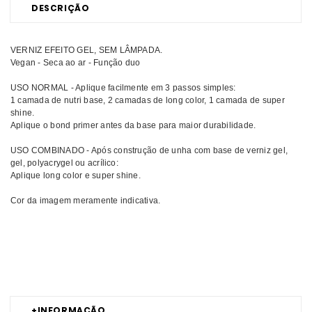
DESCRIÇÃO
VERNIZ EFEITO GEL, SEM LÂMPADA.
Vegan - Seca ao ar - Função duo
USO NORMAL - Aplique facilmente em 3 passos simples:
1 camada de nutri base, 2 camadas de long color, 1 camada de super
shine.
Aplique o bond primer antes da base para maior durabilidade.
USO COMBINADO - Após construção de unha com base de verniz gel,
gel, polyacrygel ou acrílico:
Aplique long color e super shine.
Cor da imagem meramente indicativa.
Comprar Verniz híbrido Acertar em cheio INOCOS MELHOR PREÇO |
Comprar INOCOS Verniz híbrido Acertar em cheio MELHOR PREÇO |
Verniz híbrido INOCOS Acertar em cheio MELHOR PREÇO
+
INFORMAÇÃO