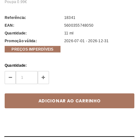
Poupa 0.99
Referência:
18341
EAN:
5600355748050
Quantidade:
11 ml
Promoção válida:
2026-07-01 - 2026-12-31
PREÇOS IMPERDÍVEIS
Current
Quantidade:
Stock:
DECREASE
INCREASE
QUANTITY:
QUANTITY: