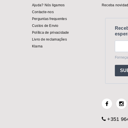
Ajuda? Nós ligamos
Receba novidad
Contacte-nos
Perguntas frequentes
Custos de Envio
Receb
Política de privacidade
esper
Livro de reclamações
Klarna
Forneça
SU
+351 964