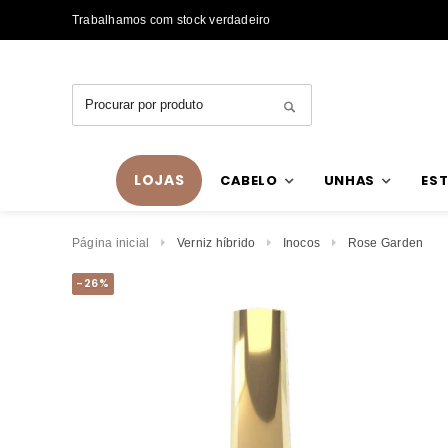
Trabalhamos com stock verdadeiro
LOJAS
CABELO
UNHAS
EST
Página inicial
Verniz híbrido
Inocos
Rose Garden
-26%