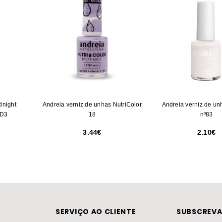
dnight
Andreia verniz de unhas NutriColor
Andreia verniz de un
MD3
18
nº83
3.44
2.10
SERVIÇO AO CLIENTE
SUBSCREVA