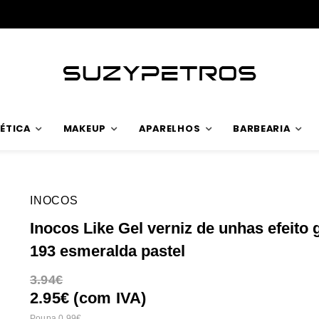
Envios rápidos
ÉTICA
MAKEUP
APARELHOS
BARBEARIA
INOCOS
Inocos Like Gel verniz de unhas efeito 
193 esmeralda pastel
3.94
2.95€ (com IVA)
Poupa 0.99