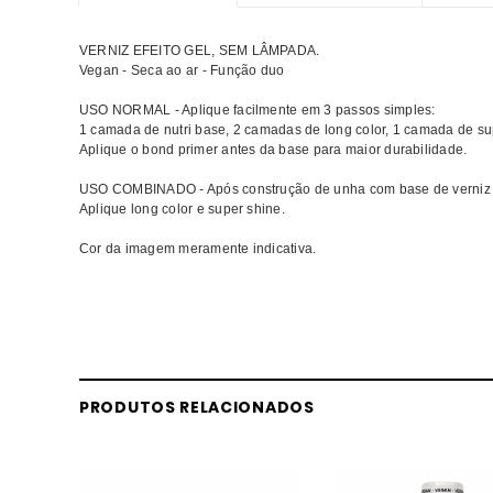
VERNIZ EFEITO GEL, SEM LÂMPADA.
Vegan - Seca ao ar - Função duo
USO NORMAL - Aplique facilmente em 3 passos simples:
1 camada de nutri base, 2 camadas de long color, 1 camada de su
Aplique o bond primer antes da base para maior durabilidade.
USO COMBINADO - Após construção de unha com base de verniz gel
Aplique long color e super shine.
Cor da imagem meramente indicativa.
Comprar Verniz híbrido Rose Garden INOCOS MELHOR PREÇO | 
Rose Garden MELHOR PREÇO
PRODUTOS RELACIONADOS