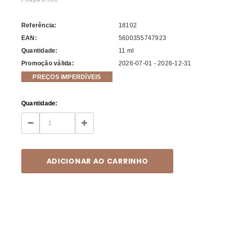
Referência:
18102
EAN:
5600355747923
Quantidade:
11 ml
Promoção válida:
2026-07-01 - 2026-12-31
PREÇOS IMPERDÍVEIS
Current
Quantidade:
Stock:
DECREASE
INCREASE
QUANTITY:
QUANTITY: