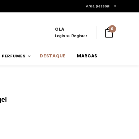
Trabalhamos com stock verdadeiro
Área pessoal
OLÁ
0
Login
ou
Registar
DESTAQUE
MARCAS
PERFUMES
gel