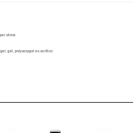
per shine.
, gel, polyacrygel ou acrílico:
Comprar INOCOS Verniz híbrido Rose Garden MELHOR PREÇO | Verniz híbri