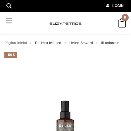
LOGIN
0
Página inicial
Protetor térmico
Helen Seward
Illuminante
-50%