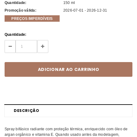
Quantidade:
150 ml
Promoção válida:
2026-07-01 - 2026-12-31
PREÇOS IMPERDÍVEIS
Current
Quantidade:
Stock:
DECREASE
INCREASE
QUANTITY:
QUANTITY:
DESCRIÇÃO
Spray bifásico radiante com proteção térmica, enriquecido com óleo de
argan orgânico e vitamina E. Quando usado antes da modelagem,