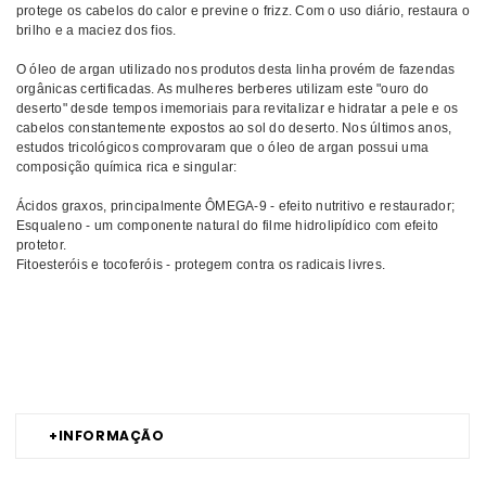
protege os cabelos do calor e previne o frizz. Com o uso diário, restaura o
brilho e a maciez dos fios.
O óleo de argan utilizado nos produtos desta linha provém de fazendas
orgânicas certificadas. As mulheres berberes utilizam este "ouro do
deserto" desde tempos imemoriais para revitalizar e hidratar a pele e os
cabelos constantemente expostos ao sol do deserto. Nos últimos anos,
estudos tricológicos comprovaram que o óleo de argan possui uma
composição química rica e singular:
Ácidos graxos, principalmente ÔMEGA-9 - efeito nutritivo e restaurador;
Esqualeno - um componente natural do filme hidrolipídico com efeito
protetor.
Fitoesteróis e tocoferóis - protegem contra os radicais livres.
Comprar Protetor térmico Illuminante HELEN SEWARD MELHOR PREÇO
| Comprar HELEN SEWARD Protetor térmico Illuminante MELHOR
PREÇO | Protetor térmico HELEN SEWARD Illuminante MELHOR PREÇO
+
INFORMAÇÃO