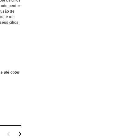
le os cílios
pode perder.
fusão de
cara é um
seus cílios
e até obter
pis Labial