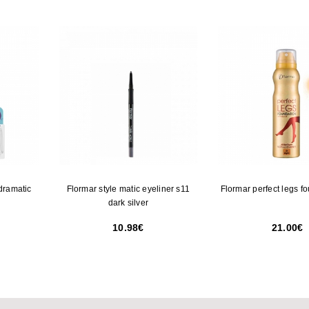
dramatic
Flormar style matic eyeliner s11
Flormar perfect legs f
dark silver
10.98
21.00