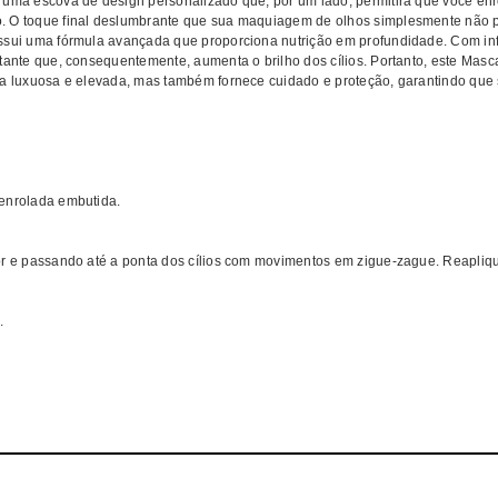
uma escova de design personalizado que, por um lado, permitirá que você enro
. O toque final deslumbrante que sua maquiagem de olhos simplesmente não 
ossui uma fórmula avançada que proporciona nutrição em profundidade. Com in
tante que, consequentemente, aumenta o brilho dos cílios. Portanto, este Mas
ia luxuosa e elevada, mas também fornece cuidado e proteção, garantindo que 
 enrolada embutida.
or e passando até a ponta dos cílios com movimentos em zigue-zague. Reapliqu
.
rar FLORMAR Eyeliner Lápis Labial MELHOR PREÇO | Eyeliner FLORMAR Lá