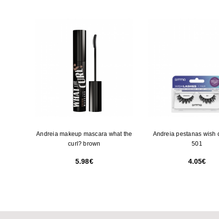
Andreia makeup mascara what the
Andreia pestanas wish 
curl? brown
501
5.98
4.05