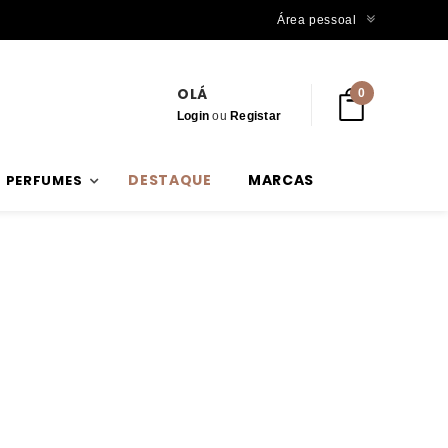
Trabalhamos com stock verdadeiro
Área pessoal
OLÁ
0
Login
ou
Registar
DESTAQUE
MARCAS
PERFUMES