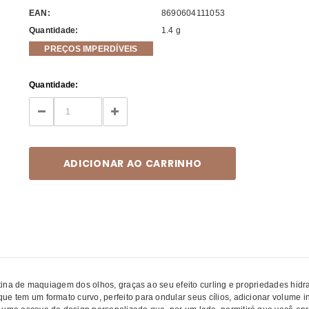
EAN:
8690604111053
Quantidade:
1.4 g
PREÇOS IMPERDÍVEIS
Current
Quantidade:
Stock:
DECREASE
INCREASE
QUANTITY:
QUANTITY:
otina de maquiagem dos olhos, graças ao seu efeito curling e propriedades hidra
e tem um formato curvo, perfeito para ondular seus cílios, adicionar volume i