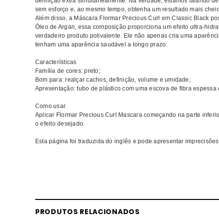
definição extra simultaneamente. Na verdade, estamos falando de 
sem esforço e, ao mesmo tempo, obtenha um resultado mais cheio
Além disso, a Máscara Flormar Precious Curl em Classic Black p
Óleo de Argan, essa composição proporciona um efeito ultra-hidra
verdadeiro produto polivalente. Ele não apenas cria uma aparênc
tenham uma aparência saudável a longo prazo.
Características
Família de cores: preto;
Bom para: realçar cachos, definição, volume e umidade;
Apresentação: tubo de plástico com uma escova de fibra espessa
Como usar
Aplicar Flormar Precious Curl Mascara começando na parte inferi
o efeito desejado.
Esta página foi traduzida do inglês e pode apresentar imprecisões
Comprar Eyeliner Lápis Labial FLORMAR MELHOR PREÇO | Comp
MELHOR PREÇO
PRODUTOS RELACIONADOS