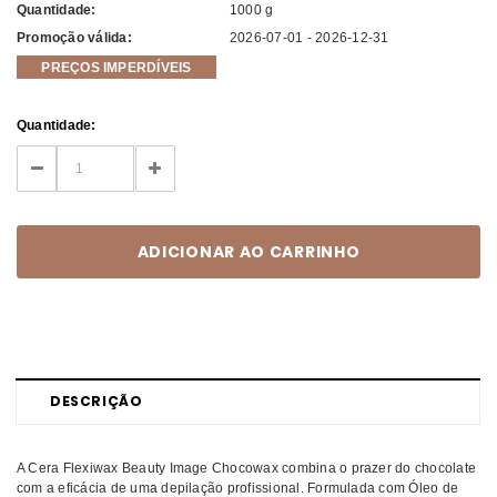
Quantidade:
1000 g
Promoção válida:
2026-07-01 - 2026-12-31
PREÇOS IMPERDÍVEIS
Current
Quantidade:
Stock:
DECREASE
INCREASE
QUANTITY:
QUANTITY:
DESCRIÇÃO
A Cera Flexiwax Beauty Image Chocowax combina o prazer do chocolate
com a eficácia de uma depilação profissional. Formulada com Óleo de