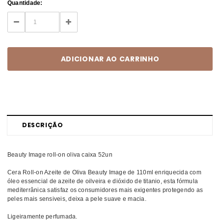
Current
Quantidade:
Stock:
DECREASE
INCREASE
QUANTITY:
QUANTITY:
DESCRIÇÃO
Beauty Image roll-on oliva caixa 52un
Cera Roll-on Azeite de Oliva Beauty Image de 110ml enriquecida com
óleo essencial de azeite de oilveira e dióxido de titanio, esta fórmula
mediterrânica satisfaz os consumidores mais exigentes protegendo as
peles mais sensiveis, deixa a pele suave e macia.
Ligeiramente perfumada.