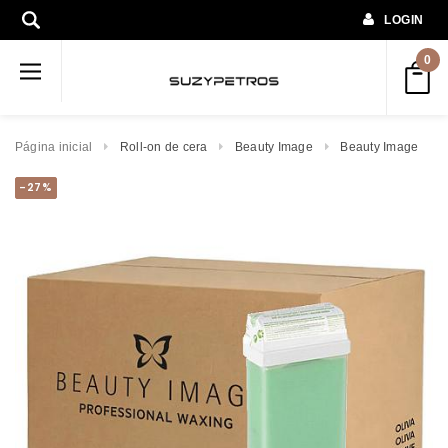
LOGIN
0
Página inicial
Roll-on de cera
Beauty Image
Beauty Image
-27%