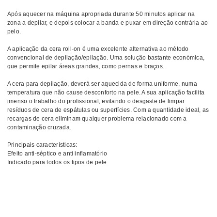
Após aquecer na máquina apropriada durante 50 minutos aplicar na
zona a depilar, e depois colocar a banda e puxar em direção contrária ao
pelo.
A aplicação da cera roll-on é uma excelente alternativa ao método
convencional de depilação/epilação. Uma solução bastante económica,
que permite epilar áreas grandes, como pernas e braços.
A cera para depilação, deverá ser aquecida de forma uniforme, numa
temperatura que não cause desconforto na pele. A sua aplicação facilita
imenso o trabalho do profissional, evitando o desgaste de limpar
resíduos de cera de espátulas ou superfícies. Com a quantidade ideal, as
recargas de cera eliminam qualquer problema relacionado com a
contaminação cruzada.
Principais características:
Efeito anti-séptico e anti inflamatório
Indicado para todos os tipos de pele
Comprar Roll-on de cera Beauty Image BEAUTY IMAGE MELHOR
PREÇO | Comprar BEAUTY IMAGE Roll-on de cera Beauty Image
MELHOR PREÇO | Roll-on de cera BEAUTY IMAGE Beauty Image
MELHOR PREÇO