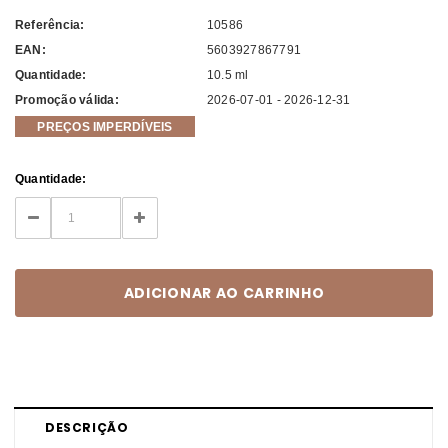
Referência:
10586
EAN:
5603927867791
Quantidade:
10.5 ml
Promoção válida:
2026-07-01 - 2026-12-31
PREÇOS IMPERDÍVEIS
Current
Quantidade:
Stock:
DECREASE
INCREASE
QUANTITY:
QUANTITY:
DESCRIÇÃO