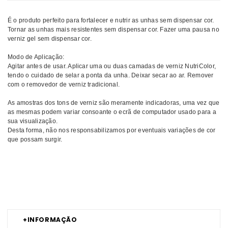
É o produto perfeito para fortalecer e nutrir as unhas sem dispensar cor.
Tornar as unhas mais resistentes sem dispensar cor. Fazer uma pausa no
verniz gel sem dispensar cor.
Modo de Aplicação:
Agitar antes de usar. Aplicar uma ou duas camadas de verniz NutriColor,
tendo o cuidado de selar a ponta da unha. Deixar secar ao ar. Remover
com o removedor de verniz tradicional.
As amostras dos tons de verniz são meramente indicadoras, uma vez que
as mesmas podem variar consoante o ecrã de computador usado para a
sua visualização.
Desta forma, não nos responsabilizamos por eventuais variações de cor
que possam surgir.
Comprar Verniz Nutri Color ANDREIA MELHOR PREÇO | Comprar
ANDREIA Verniz Nutri Color MELHOR PREÇO | Verniz ANDREIA Nutri
Color MELHOR PREÇO
+
INFORMAÇÃO