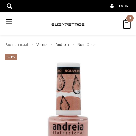
LOGIN
0
Página inicial
Verniz
Andreia
Nutri Color
-41%