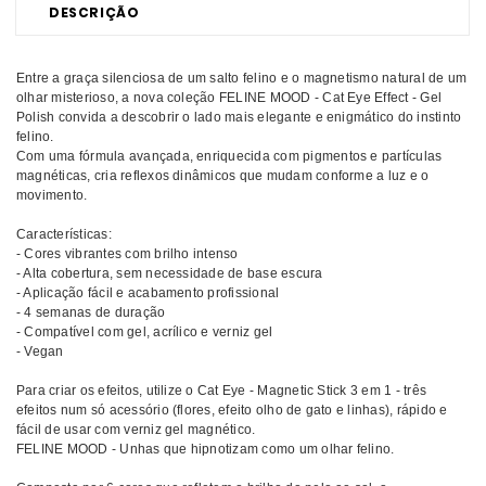
DESCRIÇÃO
Entre a graça silenciosa de um salto felino e o magnetismo natural de um
olhar misterioso, a nova coleção FELINE MOOD - Cat Eye Effect - Gel
Polish convida a descobrir o lado mais elegante e enigmático do instinto
felino.
Com uma fórmula avançada, enriquecida com pigmentos e partículas
magnéticas, cria reflexos dinâmicos que mudam conforme a luz e o
movimento.
Características:
- Cores vibrantes com brilho intenso
- Alta cobertura, sem necessidade de base escura
- Aplicação fácil e acabamento profissional
- 4 semanas de duração
- Compatível com gel, acrílico e verniz gel
- Vegan
Para criar os efeitos, utilize o Cat Eye - Magnetic Stick 3 em 1 - três
efeitos num só acessório (flores, efeito olho de gato e linhas), rápido e
fácil de usar com verniz gel magnético.
FELINE MOOD - Unhas que hipnotizam como um olhar felino.