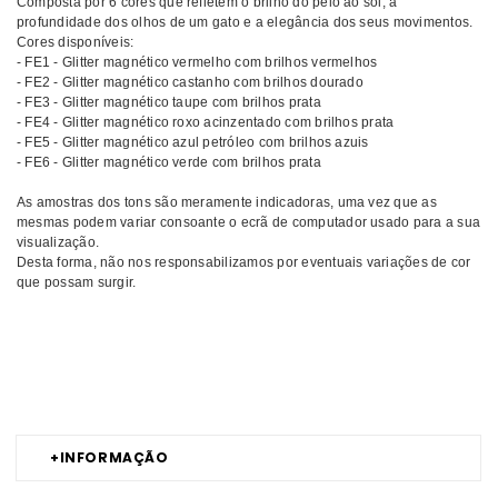
Composta por 6 cores que refletem o brilho do pelo ao sol, a
profundidade dos olhos de um gato e a elegância dos seus movimentos.
Cores disponíveis:
- FE1 - Glitter magnético vermelho com brilhos vermelhos
- FE2 - Glitter magnético castanho com brilhos dourado
- FE3 - Glitter magnético taupe com brilhos prata
- FE4 - Glitter magnético roxo acinzentado com brilhos prata
- FE5 - Glitter magnético azul petróleo com brilhos azuis
- FE6 - Glitter magnético verde com brilhos prata
As amostras dos tons são meramente indicadoras, uma vez que as
mesmas podem variar consoante o ecrã de computador usado para a sua
visualização.
Desta forma, não nos responsabilizamos por eventuais variações de cor
que possam surgir.
Comprar Verniz gel Feline Mood ANDREIA MELHOR PREÇO | Comprar
ANDREIA Verniz gel Feline Mood MELHOR PREÇO | Verniz gel ANDREIA
Feline Mood MELHOR PREÇO
+
INFORMAÇÃO