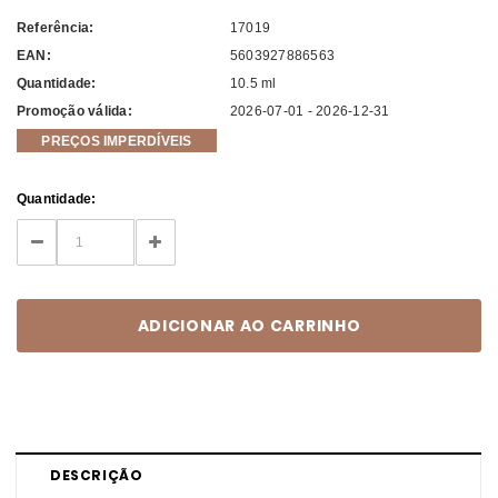
Referência:
17019
EAN:
5603927886563
Quantidade:
10.5 ml
Promoção válida:
2026-07-01 - 2026-12-31
PREÇOS IMPERDÍVEIS
Current
Quantidade:
Stock:
DECREASE
INCREASE
QUANTITY:
QUANTITY:
DESCRIÇÃO