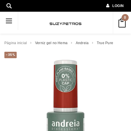
LOGIN
0
Página inicial
Verniz gel no Hema
Andreia
True Pure
-35%