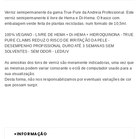
Verniz semipermanente da gama True Pure da Andreia Professional. Este
verniz semipermanente é livre de Hema e Di-Hema. O frasco com
embalagem verde feita de plantas recicladas. num formato de 10,5ml.
100% VEGANO - LIVRE DE HEMA + Di-HEMA + HIDROQUINONA - TRUE
PURE CLAIMS REDUZ O RISCO DE IRRITAÇÃO DA PELE -
DESEMPENHO PROFISSIONAL DURO ATÉ 3 SEMANAS SEM
SOLVENTES - SEM ODOR - LED/UV
As amostras dos tons de verniz são meramente indicadoras, uma vez que
as mesmas podem variar consoante o ecrã de computador usado para a
sua visualização.
Desta forma, não nos responsabilizamos por eventuais variações de cor
que possam surgir.
Comprar Verniz gel no Hema True Pure ANDREIA MELHOR PREÇO |
Comprar ANDREIA Verniz gel no Hema True Pure MELHOR PREÇO |
Verniz gel no Hema ANDREIA True Pure MELHOR PREÇO
+
INFORMAÇÃO