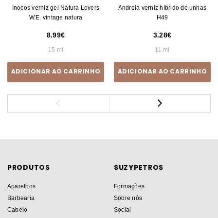
Inocos verniz gel Natura Lovers
Andreia verniz híbrido de unhas
W.E. vintage natura
H49
8.99
3.28
15 ml
11 ml
ADICIONAR AO CARRINHO
ADICIONAR AO CARRINHO
PRODUTOS
SUZYPETROS
Aparelhos
Formações
Barbearia
Sobre nós
Cabelo
Social