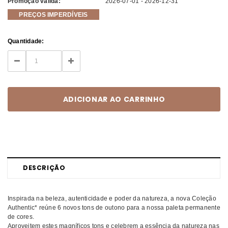
Promoção válida:
2026-07-01 - 2026-12-31
PREÇOS IMPERDÍVEIS
Current
Quantidade:
Stock:
DECREASE
INCREASE
QUANTITY:
QUANTITY:
DESCRIÇÃO
Inspirada na beleza, autenticidade e poder da natureza, a nova Coleção
Authentic* reúne 6 novos tons de outono para a nossa paleta permanente
de cores.
Aproveitem estes magníficos tons e celebrem a essência da natureza nas