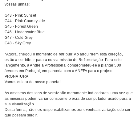
vossas unhas:
G43 - Pink Sunset
G44 - Pink Countryside
G45 - Forest Green
G46 - Underwater Blue
G47 - Cold Grey
G48 - Sky Grey
*Agora, chegou o momento de retribuir! Ao adquirirem esta coleção,
estão a contribuir para a nossa missão de Reflorestação. Para este
lançamento, a Andreia Professional comprometeu-se a plantar 500
rvores em Portugal, em parceria com a ANEFA para o projeto
PRONATURA.
Vamos cuidar do nosso planeta!
As amostras dos tons de verniz são meramente indicadoras, uma vez que
as mesmas podem variar consoante o ecrã de computador usado para a
sua visualização.
Desta forma, não nos responsabilizamos por eventuais variações de cor
que possam surgir.
Comprar Verniz gel Authentic ANDREIA MELHOR PREÇO | Comprar
ANDREIA Verniz gel Authentic MELHOR PREÇO | Verniz gel ANDREIA