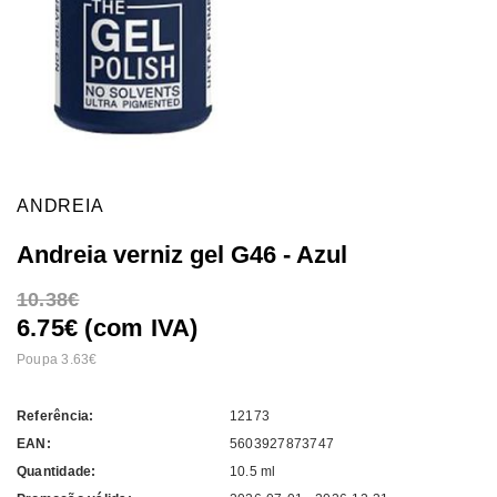
ANDREIA
Andreia verniz gel G46 - Azul
10.38
6.75€ (com IVA)
Poupa 3.63
Referência:
12173
EAN:
5603927873747
Quantidade:
10.5 ml