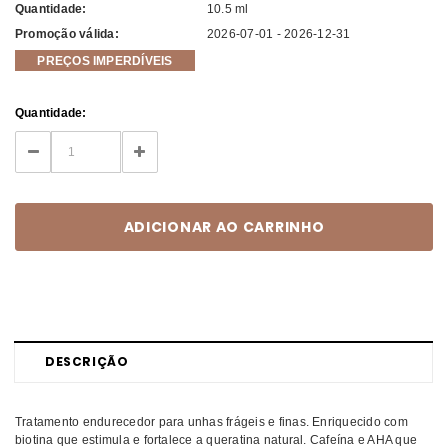
Quantidade:
10.5 ml
Promoção válida:
2026-07-01 - 2026-12-31
PREÇOS IMPERDÍVEIS
Current
Quantidade:
Stock:
DECREASE
INCREASE
QUANTITY:
QUANTITY:
DESCRIÇÃO
Tratamento endurecedor para unhas frágeis e finas. Enriquecido com
biotina que estimula e fortalece a queratina natural. Cafeína e AHA que