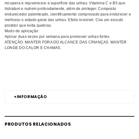
recupera e rejuvenesce a superfície das unhas. Vitamina C e B5 que
hidratam e nutrem profundamente, além de proteger. Composto
endurecedor patenteado, cientificamente comprovado para endurecer e
melhorar o estado geral das unhas. Efeito invisível. Cria um escudo
protetor que evita quebras.
Modo de aplicação:
Aplicar duas vezes por semana para promover unhas fortes.
ATENÇÃO: MANTER FORA DO ALCANCE DAS CRIANÇAS. MANTER
LONGE DO CALOR E CHAMAS.
Comprar Verniz de tratamento Lab ANDREIA MELHOR PREÇO | Comprar
ANDREIA Verniz de tratamento Lab MELHOR PREÇO | Verniz de
tratamento ANDREIA Lab MELHOR PREÇO
+
INFORMAÇÃO
PRODUTOS RELACIONADOS