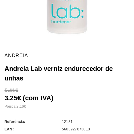
ANDREIA
Andreia Lab verniz endurecedor de
unhas
5.41
3.25€ (com IVA)
Poupa 2.16
Referência:
12181
EAN:
5603927873013